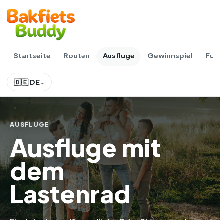
Startseite
Routen
Ausfluge
Gewinnspiel
Fur
🇩🇪 DE
AUSFLUGE
Ausfluge mit
dem
Lastenrad