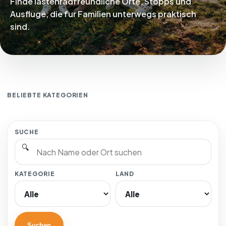
Finde lastenradfreundliche Orte, Stopps und
Ausfluge, die fur Familien unterwegs praktisch
sind.
🐄
⛺
🛝 Spielplaetze
Streichelzoos
Campingp
BELIEBTE KATEGORIEN
SUCHE
🔍
KATEGORIE
LAND
Suchen